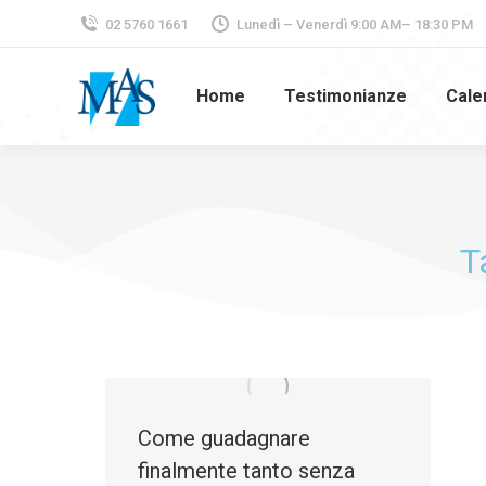
02 5760 1661
Lunedì – Venerdì 9:00 AM– 18:30 PM
Home
Testimonianze
Cale
T
Come guadagnare
finalmente tanto senza