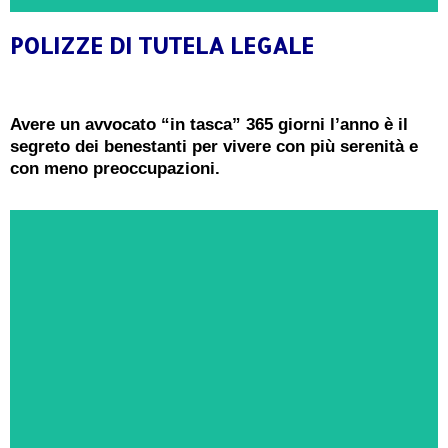
POLIZZE DI TUTELA LEGALE
CONSULENZA GRATUITA
Ricevi oggi una consulenza gratuita e senza
Avere un avvocato “in tasca” 365 giorni l’anno è il
impegno da un Esperto in Polizze di Tutela
segreto dei benestanti per vivere con più serenità e
Legale
con meno preoccupazioni.
PRENOTA ORA