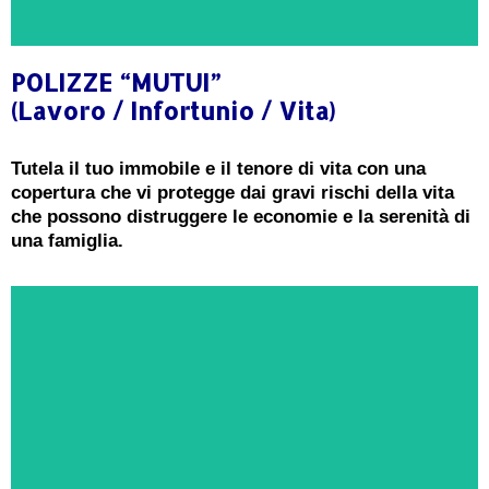
POLIZZE “MUTUI”
(Lavoro / Infortunio / Vita)
CONSULENZA GRATUITA
Tutela il tuo immobile e il tenore di vita con una
Ricevi oggi una consulenza gratuita e senza
copertura che vi protegge dai gravi rischi della vita
impegno da un Esperto in Polizze "MUTUI"
che possono distruggere le economie e la serenità di
una famiglia.
PRENOTA ORA