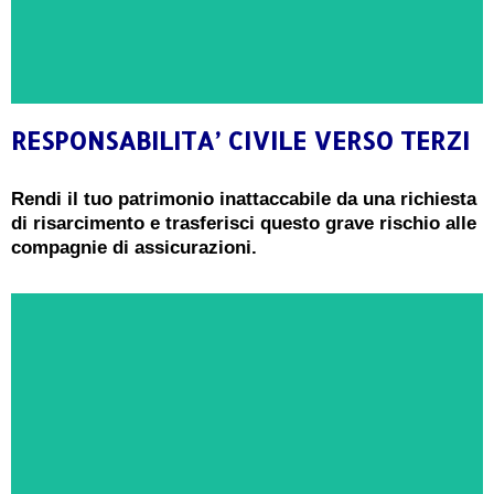
RESPONSABILITA’ CIVILE VERSO TERZI
CONSULENZA GRATUITA
Rendi il tuo patrimonio inattaccabile da una richiesta
di risarcimento e trasferisci questo grave rischio alle
Ricevi oggi una consulenza gratuita e senza
compagnie di assicurazioni.
impegno da un Esperto in Responsbilità Civile
verso Terzi
PRENOTA ORA