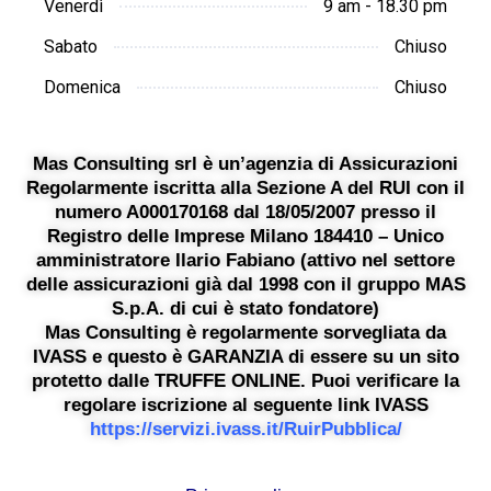
Venerdì
9 am - 18.30 pm
Sabato
Chiuso
Domenica
Chiuso
Mas Consulting srl è un’agenzia di Assicurazioni
Regolarmente iscritta alla Sezione A del RUI con il
numero A000170168 dal 18/05/2007 presso il
Registro delle Imprese Milano 184410 – Unico
amministratore Ilario Fabiano (attivo nel settore
delle assicurazioni già dal 1998 con il gruppo MAS
S.p.A. di cui è stato fondatore)
Mas Consulting è regolarmente sorvegliata da
IVASS e questo è GARANZIA di essere su un sito
protetto dalle TRUFFE ONLINE. Puoi verificare la
regolare iscrizione al seguente link IVASS
https://servizi.ivass.it/RuirPubblica/