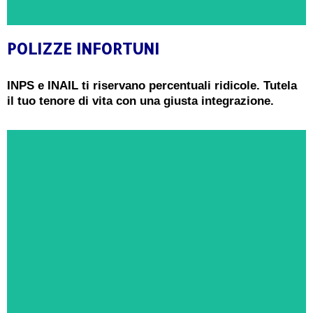
POLIZZE INFORTUNI
CONSULENZA GRATUITA
INPS e INAIL ti riservano percentuali ridicole. Tutela
il tuo tenore di vita con una giusta integrazione.
Ricevi oggi una consulenza gratuita e senza
impegno da un Esperto in Polizze Infortuni
PRENOTA ORA