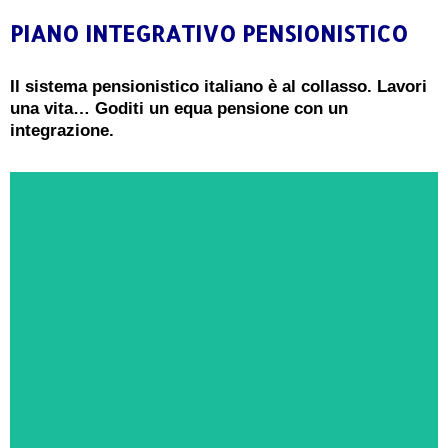
PIANO INTEGRATIVO PENSIONISTICO
CONSULENZA GRATUITA
Il sistema pensionistico italiano è al collasso. Lavori
una vita… Goditi un equa pensione con un
Ricevi oggi una consulenza gratuita e senza
integrazione.
impegno da un Esperto in Piani di Integrazione
Pensionistica
PRENOTA ORA