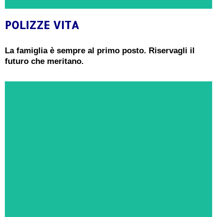
POLIZZE VITA
CONSULENZA GRATUITA
La famiglia è sempre al primo posto. Riservagli il
futuro che meritano.
Ricevi oggi una consulenza gratuita e senza
impegno da un Esperto in Polizze Vita
PRENOTA ORA