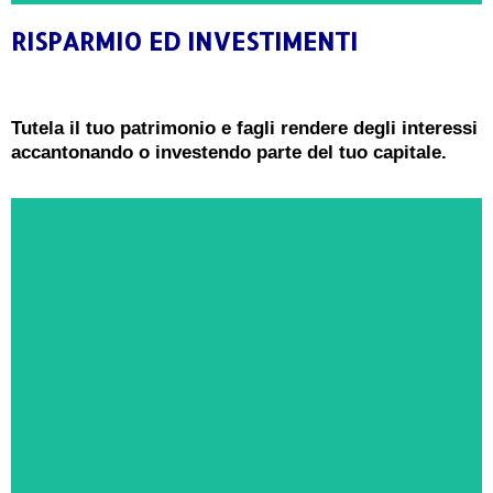
RISPARMIO ED INVESTIMENTI
CONSULENZA GRATUITA
Ricevi oggi una consulenza gratuita e senza
Tutela il tuo patrimonio e fagli rendere degli interessi
impegno da un Esperto in Risparmio ed
accantonando o investendo parte del tuo capitale.
Investimenti
PRENOTA ORA