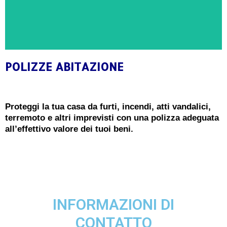
POLIZZE ABITAZIONE
CONSULENZA GRATUITA
Proteggi la tua casa da furti, incendi, atti vandalici,
Ricevi oggi una consulenza gratuita e senza
terremoto e altri imprevisti con una polizza adeguata
impegno da un Esperto in Polizze Abitazione
all’effettivo valore dei tuoi beni.
PRENOTA ORA
INFORMAZIONI DI
CONTATTO