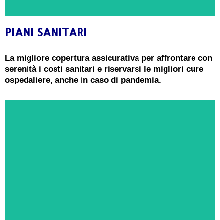
PIANI SANITARI
CONSULENZA GRATUITA
La migliore copertura assicurativa per affrontare con
serenità i costi sanitari e riservarsi le migliori cure
Ricevi oggi una consulenza gratuita e senza
ospedaliere, anche in caso di pandemia.
impegno da un
Esperto in Piani Sanitari
PRENOTA ORA