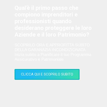
Qual'è il primo passo che
compiono imprenditori e
professionisti quando
desiderano proteggere le loro
Aziende e il loro Patrimonio?
SCOPRILO ORA E APPROFITTA SUBITO
DELLA GARANAZIA INCONDIZIONATA
Inizia subito a Pianificare il tuo Programma
Assicurativo e Patrimoniale
CLICCA QUI E SCOPRILO SUBITO
PERIODO LIMITATO