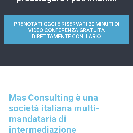
PRENOTATI OGGI E RISERVATI 30 MINUTI DI
VIDEO CONFERENZA GRATUITA
DIRETTAMENTE CON ILARIO
Mas Consulting è una
società italiana multi-
mandataria di
intermediazione