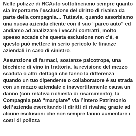
Ricevi oggi una consulenza gratuita e senza
Nelle polizze di RCAuto sottolineiamo sempre quanto
impegno da un
sia importante l’esclusione del diritto di rivalsa da
Esperto Consulente Qualificato
parte della compagnia… Tuttavia, quando assorbiamo
una nuova azienda cliente con il suo “parco auto” ed
PRENOTA ORA
andiamo ad analizzare i vecchi contratti, molto
spesso accade che questa esclusione non c’è, e
questo può mettere in serio pericolo le finanze
aziendali in caso di sinistro.
Assunzione di farmaci, sostanze psicotrope, una
bicchiere di vino in trattoria, la revisione del mezzo
scaduta o altri dettagli che fanno la differenza
quando un tuo dipendente o collaboratore è su strada
con un mezzo aziendale e inavvertitamente causa un
danno (con relativa richiesta di risarcimento), la
Compagnia può “mangiare” via l’intero Patrimonio
dell’azienda esercitando il diritti di rivalsa; grazie ad
alcune esclusioni che non sempre fanno aumentare i
costi di polizza