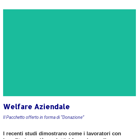
Welfare Aziendale
CONSULENZA GRATUITA
Il Pacchetto offerto in forma di “Donazione”
Ricevi oggi una consulenza gratuita e senza
I recenti studi dimostrano come i lavoratori con
impegno da un