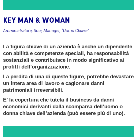
KEY MAN & WOMAN
CONSULENZA GRATUITA
Amministratore, Soci, Manager, “Uomo Chiave”
Ricevi oggi una consulenza gratuita e senza
La figura chiave di un azienda è anche un dipendente
impegno da un Esperto in Polizze KEY MAN &
con abilità e competenze speciali, ha responsabilità
WOMAN
sostanziali e contribuisce in modo significativo ai
profitti dell’organizzazione.
PRENOTA ORA
La perdita di una di queste figure, potrebbe devastare
un intera area di lavoro e cagionare danni
patrimoniali irreversibili.
E’ la copertura che tutela il business da danni
economici derivanti dalla scomparsa dell’uomo o
donna chiave dell’azienda (può essere più di uno).