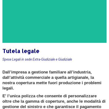
Tutela legale
CONSULENZA GRATUITA
Spese Legali in sede Extra-Giudiziale e Giudiziale
Ricevi oggi una consulenza gratuita e senza
Dall’impresa a gestione familiare all’industria,
impegno da un
dall’attività commerciale a quella artigianale, la
Esperto Consulente Qualificato
nostra copertura mette fuori produzione i problemi
legali.
PRENOTA ORA
E’ l’unica polizza che consente di personalizzare
oltre che la gamma di coperture, anche le modalità di
gestione del sinistro e che garantisce il pagamento