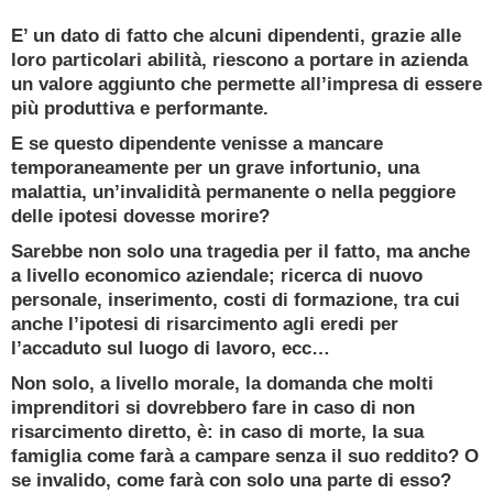
Ricevi oggi una consulenza gratuita e senza
E’ un dato di fatto che alcuni dipendenti, grazie alle
impegno da un
loro particolari abilità, riescono a portare in azienda
Esperto Consulente Qualificato
un valore aggiunto che permette all’impresa di essere
più produttiva e performante.
PRENOTA ORA
E se questo dipendente venisse a mancare
temporaneamente per un grave infortunio, una
malattia, un’invalidità permanente o nella peggiore
delle ipotesi dovesse morire?
Sarebbe non solo una tragedia per il fatto, ma anche
a livello economico aziendale; ricerca di nuovo
personale, inserimento, costi di formazione, tra cui
anche l’ipotesi di risarcimento agli eredi per
l’accaduto sul luogo di lavoro, ecc…
Non solo, a livello morale, la domanda che molti
imprenditori si dovrebbero fare in caso di non
risarcimento diretto, è: in caso di morte, la sua
famiglia come farà a campare senza il suo reddito? O
se invalido, come farà con solo una parte di esso?