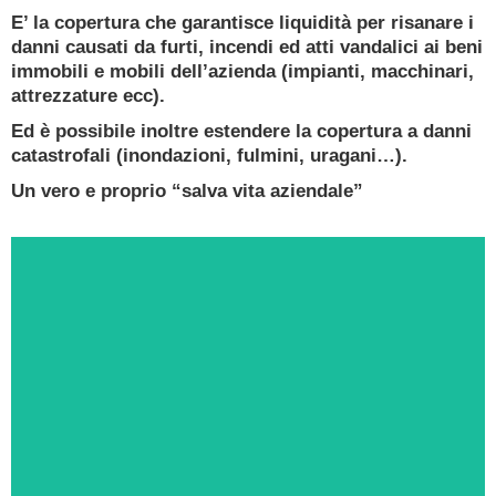
Ricevi oggi una consulenza gratuita e senza
E’ la copertura che garantisce liquidità per risanare i
impegno da un Esperto in Tutela dei Fabbricati
danni causati da furti, incendi ed atti vandalici ai beni
e Beni Aziendali
immobili e mobili dell’azienda (impianti, macchinari,
attrezzature ecc).
PRENOTA ORA
Ed è possibile inoltre estendere la copertura a danni
catastrofali (inondazioni, fulmini, uragani…).
Un vero e proprio “salva vita aziendale”