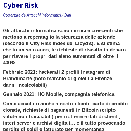
Cyber Risk
CONSULENZA GRATUITA
Copertura da Attacchi Informatici / Dati
Ricevi oggi una consulenza gratuita e senza
Gli attacchi informatici sono minacce crescenti che
impegno da un
mettono a repentaglio la sicurezza delle aziende
Esperto Consulente Qualificato
(secondo il City Risk Index dei Lloyd’s). E si stima
che in un solo anno, le richieste di riscatto in denaro
PRENOTA ORA
per riavere i propri dati siano aumentati di oltre il
400%.
Febbraio 2021: hackerati 2 profili Instagram di
Brandimarte (noto marchio di gioielli a Firenze –
danni incalcolabili)
Gennaio 2021: HO Mobile, compagnia telefonica
Come accaduto anche a nostri clienti: carte di credito
clonate, richieste di pagamenti in Bitcoin (cripto
valute non tracciabili) per riottenere dati di clienti,
interi server e archivi digitali… e il tutto provocando
perdite di soldi e fatturato per momentanea