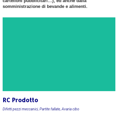
cartelloni pubblicitari…), ed anche dalla
somministrazione di bevande e alimenti.
RC Prodotto
CONSULENZA GRATUITA
Difetti pezzi meccanici, Partite fallate, Avaria cibo