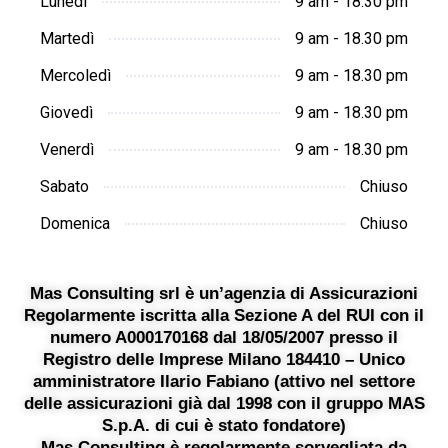
Lunedì
9 am - 18.30 pm
Martedì
9 am - 18.30 pm
Mercoledì
9 am - 18.30 pm
Giovedì
9 am - 18.30 pm
Venerdì
9 am - 18.30 pm
Sabato
Chiuso
Domenica
Chiuso
Mas Consulting srl è un’agenzia di Assicurazioni
Regolarmente iscritta alla Sezione A del RUI con il
numero A000170168 dal 18/05/2007 presso il
Registro delle Imprese Milano 184410 – Unico
amministratore Ilario Fabiano (attivo nel settore
delle assicurazioni già dal 1998 con il gruppo MAS
S.p.A. di cui è stato fondatore)
Mas Consulting è regolarmente sorvegliata da