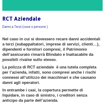
RCT Aziendale
CONSULENZA GRATUITA
Danni a Terzi (cose o persone )
Ricevi oggi una consulenza gratuita e senza
Nel caso in cui si dovessero recare danni accidentali
impegno da un
a terzi (subappaltatori, imprese di servizi, clienti…),
Esperto Consulente Qualificato
dipendenti e fornitori compresi, il Patrimonio
dell’assicurato rimarrà Blindato e Inattacabile da
PRENOTA ORA
possibili rivalse sullo stesso.
La polizza di RCT aziendale è una tutela completa
per l’azienda, infatti, sono compresi anche i rischi
connessi all’utilizzo dei macchinari e che causano
danni agli operatori.
In entrambe i casi, la copertura permette di
liquidare, in caso di sinistro, i creditori senza
anticipo da parte dell’azienda.