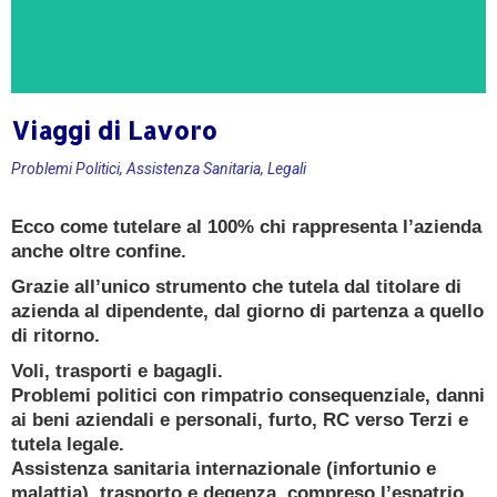
Viaggi di Lavoro
CONSULENZA GRATUITA
Problemi Politici, Assistenza Sanitaria, Legali
Ricevi oggi una consulenza gratuita e senza
Ecco come tutelare al 100% chi rappresenta l’azienda
impegno da un
anche oltre confine.
Esperto Consulente Qualificato
Grazie all’unico strumento che tutela dal titolare di
azienda al dipendente, dal giorno di partenza a quello
PRENOTA ORA
di ritorno.
Voli, trasporti e bagagli.
Problemi politici con rimpatrio consequenziale, danni
ai beni aziendali e personali, furto, RC verso Terzi e
tutela legale.
Assistenza sanitaria internazionale (infortunio e
malattia), trasporto e degenza, compreso l’espatrio