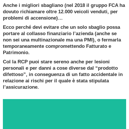
Ricevi oggi una consulenza gratuita e senza
Anche i migliori sbagliano (nel 2018 il gruppo FCA ha
impegno da un
dovuto richiamare oltre 12.000 veicoli venduti, per
Esperto Consulente Qualificato
problemi di accensione)…
Ecco perché devi evitare che un solo sbaglio possa
PRENOTA ORA
portare al collasso finanziario l’azienda (anche se
non sei una multinazionale ma una PMI), o fermarla
temporaneamente compromettendo Fatturato e
Patrimonio.
Col la RCP puoi stare sereno anche per lesioni
personali e per danni a cose diverse dal “prodotto
difettoso”, in conseguenza di un fatto accidentale in
relazione ai rischi per il quale è stata stipulata
l’assicurazione.