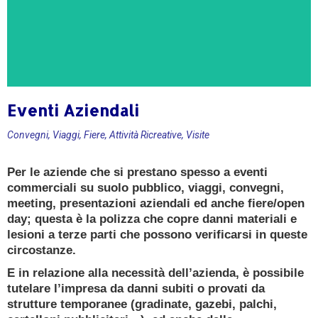
Eventi Aziendali
CONSULENZA GRATUITA
Convegni, Viaggi, Fiere, Attività Ricreative, Visite
Ricevi oggi una consulenza gratuita e senza
Per le aziende che si prestano spesso a eventi
impegno da un
commerciali su suolo pubblico, viaggi, convegni,
Esperto Consulente Qualificato
meeting, presentazioni aziendali ed anche fiere/open
day; questa è la polizza che copre danni materiali e
PRENOTA ORA
lesioni a terze parti che possono verificarsi in queste
circostanze.
E in relazione alla necessità dell’azienda, è possibile
tutelare l’impresa da danni subiti o provati da
strutture temporanee (gradinate, gazebi, palchi,