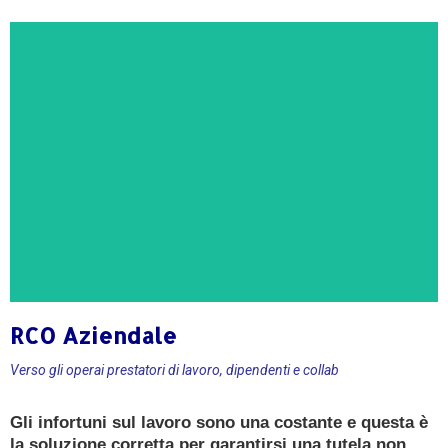
RCO Aziendale
CONSULENZA GRATUITA
Verso gli operai prestatori di lavoro, dipendenti e collab
Ricevi oggi una consulenza gratuita e senza
Gli infortuni sul lavoro sono una costante e questa è
impegno da un
la soluzione corretta per garantirsi una tutela non