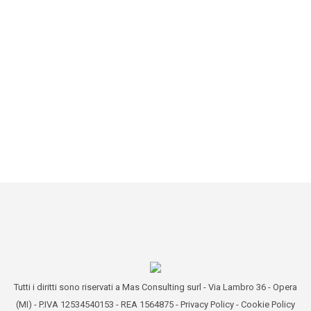
QUANTO SI DETRAE ?
10/03/2017
Oltretutto, con la circolare N. 33 del 2 Marzo 2016,
ha visto apportare delle modifiche fiscali: e si
prevede che altre se ne aggiungeranno prest……
Details
Tutti i diritti sono riservati a Mas Consulting surl - Via Lambro 36 - Opera
(MI) - P.IVA 12534540153 - REA 1564875 -
Privacy Policy
-
Cookie Policy