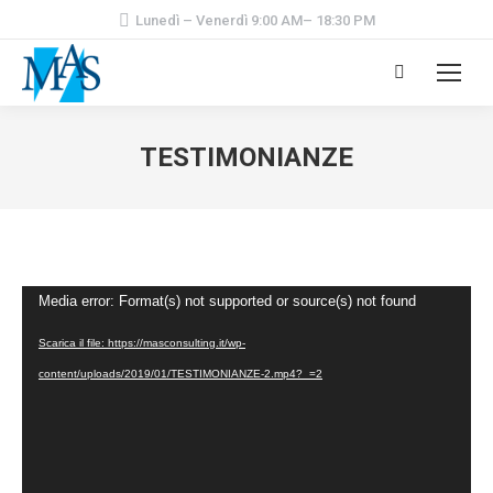
Lunedì – Venerdì 9:00 AM– 18:30 PM
Cerca:
TESTIMONIANZE
Video
Media error: Format(s) not supported or source(s) not found
Player
Scarica il file: https://masconsulting.it/wp-
content/uploads/2019/01/TESTIMONIANZE-2.mp4?_=2