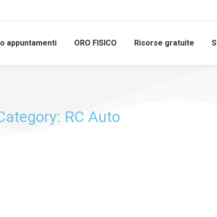
io appuntamenti
ORO FISICO
Risorse gratuite
S
Category: RC Auto
Se sei un AS
AUTO voglio e