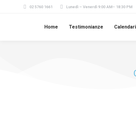
02 5760 1661
Lunedì – Venerdì 9:00 AM– 18:30 PM
Home
Testimonianze
Calendar