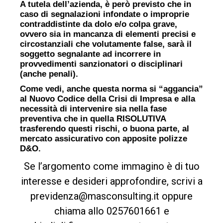
A tutela dell’azienda, è però previsto che in
caso di segnalazioni infondate o improprie
contraddistinte da dolo e/o colpa grave,
ovvero sia in mancanza di elementi precisi e
circostanziali che volutamente false, sarà il
soggetto segnalante ad incorrere in
provvedimenti sanzionatori o disciplinari
(anche penali).
Come vedi, anche questa norma si “aggancia”
al Nuovo Codice della Crisi di Impresa e alla
necessità di intervenire sia nella fase
preventiva che in quella RISOLUTIVA
trasferendo questi rischi, o buona parte, al
mercato assicurativo con apposite polizze
D&O.
Se l’argomento come immagino è di tuo
interesse e desideri approfondire,
scrivi a
previdenza@masconsulting.it oppure
chiama allo 0257601661 e