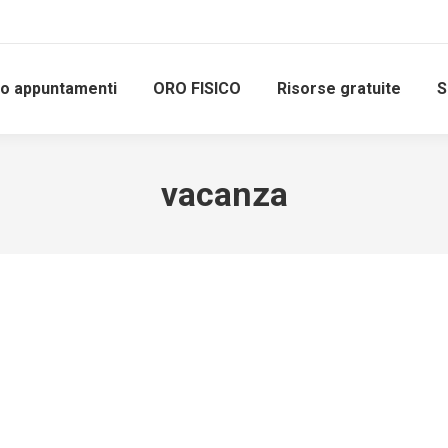
io appuntamenti
ORO FISICO
Risorse gratuite
S
vacanza