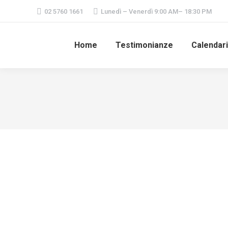
02 5760 1661
Lunedì – Venerdì 9:00 AM– 18:30 PM
Home
Testimonianze
Calendar