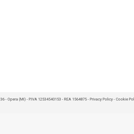
bro 36 - Opera (MI) - P.IVA 12534540153 - REA 1564875 -
Privacy Policy
-
Cookie Pol