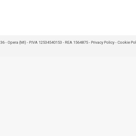
bro 36 - Opera (MI) - P.IVA 12534540153 - REA 1564875 -
Privacy Policy
-
Cookie Pol