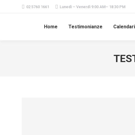
02 5760 1661
Lunedì – Venerdì 9:00 AM– 18:30 PM
Home
Testimonianze
Calendar
TES