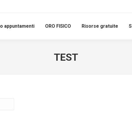
io appuntamenti
ORO FISICO
Risorse gratuite
S
TEST