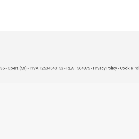
bro 36 - Opera (MI) - P.IVA 12534540153 - REA 1564875 -
Privacy Policy
-
Cookie Pol