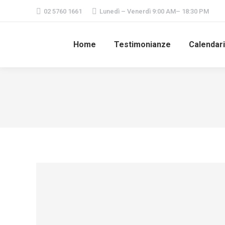
02 5760 1661
Lunedì – Venerdì 9:00 AM– 18:30 PM
Home
Testimonianze
Calendar