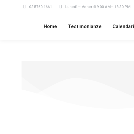
02 5760 1661
Lunedì – Venerdì 9:00 AM– 18:30 PM
Home
Testimonianze
Calendar