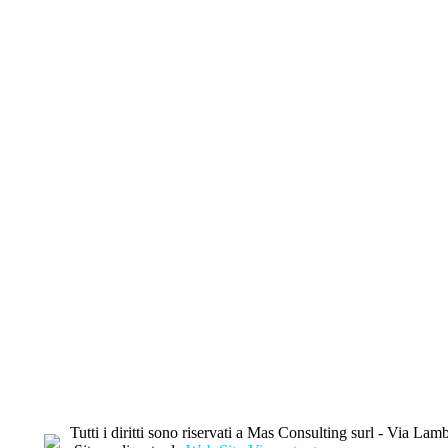
Eredita casa rovinato dalle tasse
02/07/2015
Questo è quello che accade spesso, solo che a volte si tratta di piccole cifre e quindi non fa notizia, altre volte un pò di…
Details
Tutti i diritti sono riservati a Mas Consulting surl - Via