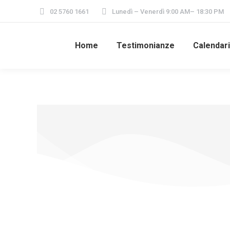
02 5760 1661
Lunedì – Venerdì 9:00 AM– 18:30 PM
Home
Testimonianze
Calendar