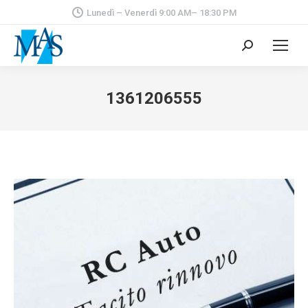
Lunedì – Venerdì 9:00 AM– 18:30 PM
Cerca:
1361206555