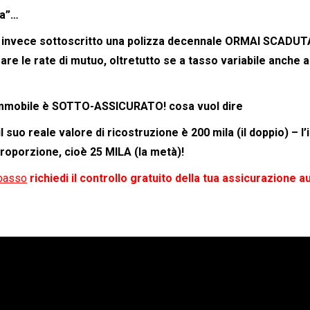
ia”…
ai invece sottoscritto una polizza decennale ORMAI SCADUT
e le rate di mutuo, oltretutto se a tasso variabile anche 
 l’immobile è SOTTO-ASSICURATO! cosa vuol dire
l suo reale valore di ricostruzione è 200 mila (il doppio) – 
proporzione, cioè 25 MILA (la metà)!
 basso
richiedi il controllo gratuito della tua assicurazione a