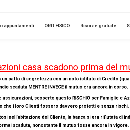
io appuntamenti
ORO FISICO
Risorse gratuite
S
urazioni casa scadono prima del m
n patto di segretezza con un noto istituto di Credito (guard
cendio scaduta MENTRE INVECE il mutuo era ancora in corso.
he e assicurazioni, scoperto questo RISCHIO per Famiglie e A
care che i loro Clienti fossero davvero protetti e senza rischi.
si nell’abitazione del Cliente, la banca si era rifiutata di i
 ormai scaduta, nonostante il mutuo fosse ancora in vigore.