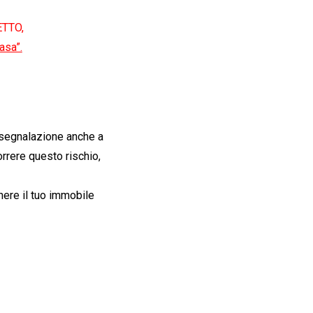
ETTO,
asa”.
a segnalazione anche a
orrere questo rischio,
enere il tuo immobile