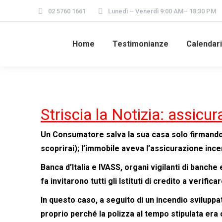
02 5760 1661
Lunedì – Venerdì 9:00 AM– 18:30 PM
Home
Testimonianze
Calendar
Striscia la Notizia: assic
Un Consumatore salva la sua casa solo firmando u
scoprirai); l’immobile aveva l’assicurazione in
Banca d’Italia e IVASS, organi vigilanti di banc
fa invitarono tutti gli Istituti di credito a verifi
In questo caso, a seguito di un incendio sviluppato
proprio perché la polizza al tempo stipulata era