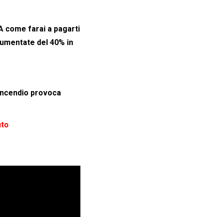
A come farai a pagarti
aumentate del 40% in
l’incendio provoca
uto