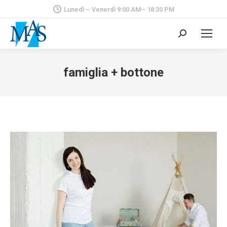
Lunedì – Venerdì 9:00 AM– 18:30 PM
Cerca:
famiglia + bottone