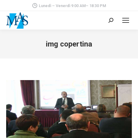
Lunedì – Venerdì 9:00 AM– 18:30 PM
Cerca:
img copertina