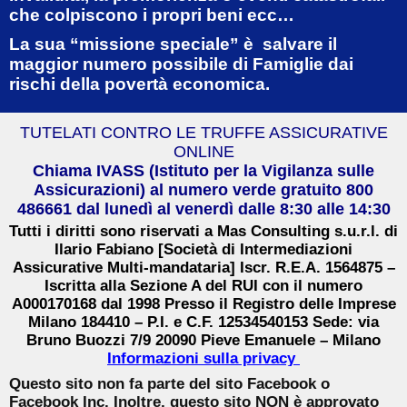
che colpiscono i propri beni ecc…
La sua “missione speciale” è salvare il
maggior numero possibile di Famiglie dai
rischi della povertà economica.
TUTELATI CONTRO LE TRUFFE ASSICURATIVE
ONLINE
Chiama IVASS (Istituto per la Vigilanza sulle
Assicurazioni) al numero verde gratuito 800
486661 dal lunedì al venerdì dalle 8:30 alle 14:30
Tutti i diritti sono riservati a Mas Consulting s.u.r.l. di
Ilario Fabiano [Società di Intermediazioni
Assicurative Multi-mandataria] Iscr. R.E.A. 1564875 –
Iscritta alla Sezione A del RUI con il numero
A000170168 dal 1998 Presso il Registro delle Imprese
Milano 184410 – P.I. e C.F. 12534540153 Sede: via
Bruno Buozzi 7/9 20090 Pieve Emanuele – Milano
Informazioni sulla privacy
Questo sito non fa parte del sito Facebook o
Facebook Inc. Inoltre, questo sito NON è approvato