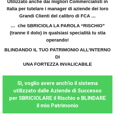
Utilizzato anche dai migliori Commercialisti in
Italia per tutelare i manager di aziende dei loro
Grandi Clienti del calibro di FCA …
… che SBRICIOLA LA PAROLA “RISCHIO”
(tranne il dolo) in qualsiasi specialità tu stia
operando!
BLINDANDO IL TUO PATRIMONIO ALL’INTERNO
DI
UNA FORTEZZA INVALICABILE
Sì, voglio avere anch'io il sistema
utilizzato dalle Aziende di Successo
per SBRICIOLARE il Rischio e BLINDARE
il mio Patrimonio