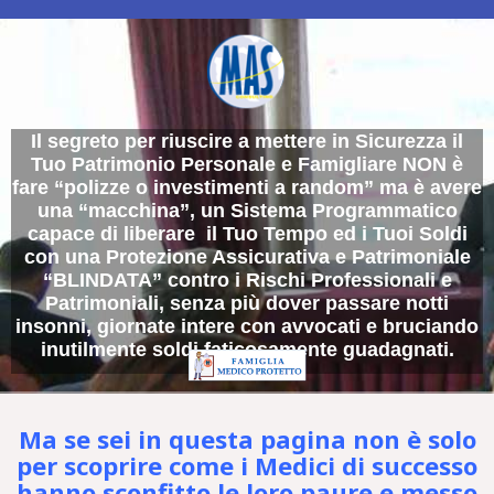
Il segreto per riuscire a mettere in Sicurezza il
Tuo Patrimonio Personale e Famigliare NON è
fare “polizze o investimenti a random” ma è avere
una “macchina”, un Sistema Programmatico
capace di liberare il Tuo Tempo ed i Tuoi Soldi
con una Protezione Assicurativa e Patrimoniale
“BLINDATA” contro i Rischi Professionali e
Patrimoniali, senza più dover passare notti
insonni, giornate intere con avvocati e bruciando
inutilmente soldi faticosamente guadagnati.
Ma se sei in questa pagina non è solo
per scoprire come i Medici di successo
hanno sconfitto le loro paure e messo