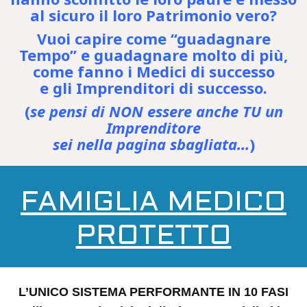
al sicuro il loro Patrimonio vero?
Vuoi capire come “guadagnare
Tempo” e guadagnare molto di più,
come fanno i Medici di successo
e gli Imprenditori di successo.
(
se pensi di NON essere anche TU un
Imprenditore
sei nella pagina sbagliata…
)
FAMIGLIA MEDICO
PROTETTO
L’UNICO SISTEMA PERFORMANTE IN 10 FASI