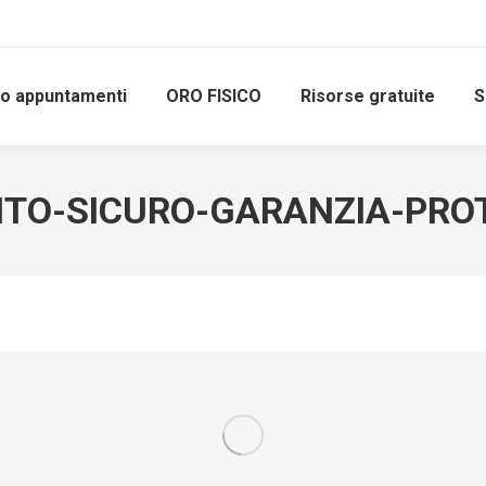
io appuntamenti
ORO FISICO
Risorse gratuite
S
TO-SICURO-GARANZIA-PROT