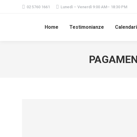
02 5760 1661
Lunedì – Venerdì 9:00 AM– 18:30 PM
Home
Testimonianze
Calendar
PAGAMEN