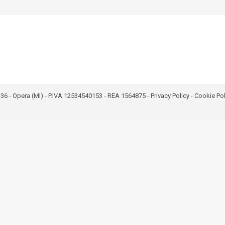
bro 36 - Opera (MI) - P.IVA 12534540153 - REA 1564875 -
Privacy Policy
-
Cookie Pol