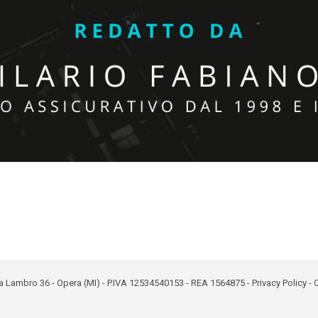
 - Via Lambro 36 - Opera (MI) - P.IVA 12534540153 - REA 1564875 -
Privacy Policy
-
C