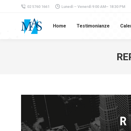
02 5760 1661
Lunedì – Venerdì 9:00 AM– 18:30 PM
Home
Testimonianze
Cale
RE