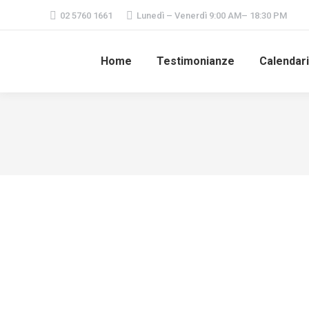
02 5760 1661
Lunedì – Venerdì 9:00 AM– 18:30 PM
Home
Testimonianze
Calendar