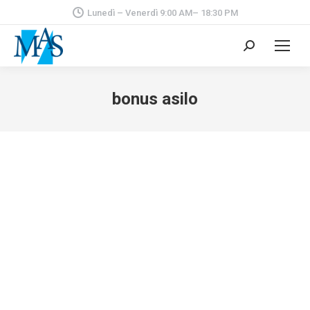
Lunedì – Venerdì 9:00 AM– 18:30 PM
Cerca:
bonus asilo