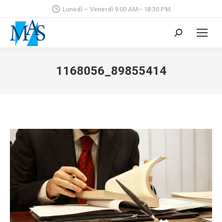
Lunedì – Venerdì 9:00 AM– 18:30 PM
Cerca:
1168056_89855414