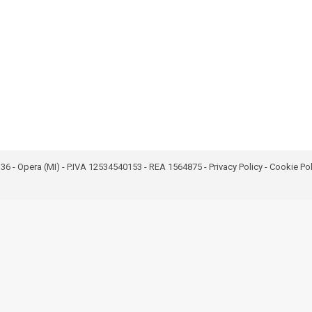
bro 36 - Opera (MI) - P.IVA 12534540153 - REA 1564875 -
Privacy Policy
-
Cookie Pol