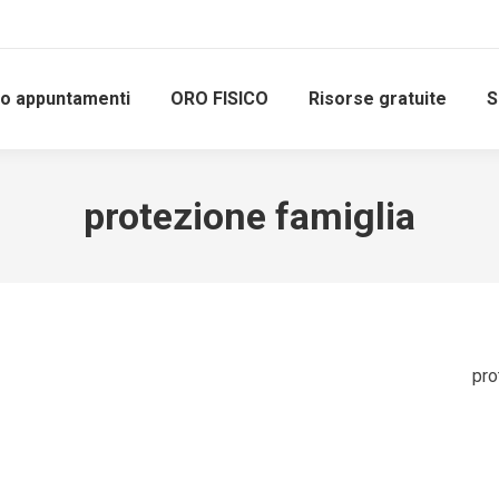
io appuntamenti
ORO FISICO
Risorse gratuite
S
protezione famiglia
pro