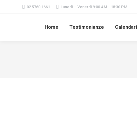
02 5760 1661
Lunedì – Venerdì 9:00 AM– 18:30 PM
Home
Testimonianze
Calendar