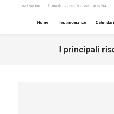
02 5760 1661
Lunedì – Venerdì 9:00 AM– 18:30 PM
Home
Testimonianze
Calendar
I principali ri