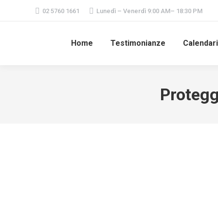
02 5760 1661
Lunedì – Venerdì 9:00 AM– 18:30 PM
Home
Testimonianze
Calendar
Proteggi