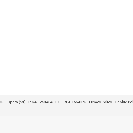
bro 36 - Opera (MI) - P.IVA 12534540153 - REA 1564875 -
Privacy Policy
-
Cookie Pol