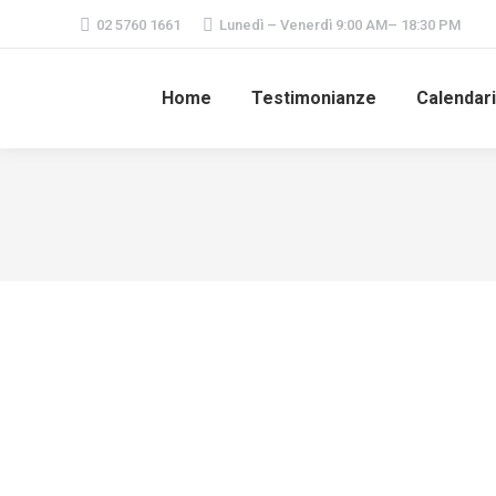
02 5760 1661
Lunedì – Venerdì 9:00 AM– 18:30 PM
Home
Testimonianze
Calendar