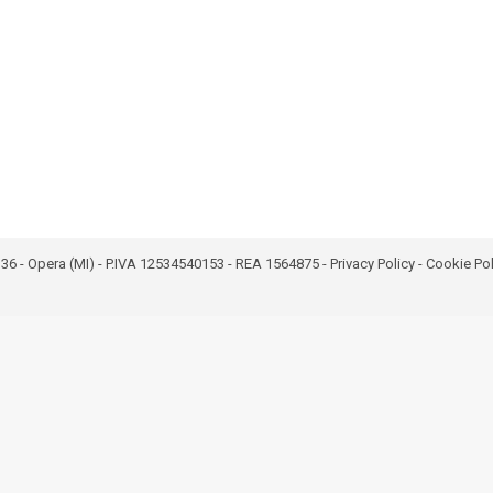
bro 36 - Opera (MI) - P.IVA 12534540153 - REA 1564875 -
Privacy Policy
-
Cookie Pol