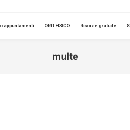
io appuntamenti
ORO FISICO
Risorse gratuite
S
multe