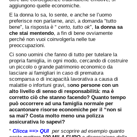
aggiungono quelle economiche.
E la donna lo sa, lo sente, e anche se l’uomo
preferisce non parlarne, anzi, a domanda “tutto
bene”, la risposta è “
certo, tutto ok
”,
la donna sa
che stai mentendo
, a fin di bene ovviamente
perché non vuoi coinvolgerla nelle tue
preoccupazioni.
Ci sono uomini che fanno di tutto per tutelare la
propria famiglia, in ogni modo, cercando di costruire
un piccolo o grande patrimonio economico da
lasciare ai famigliari in caso di prematura
scomparsa o di incapacità lavorativa a causa di
malattie o infortuni gravi, s
ono persone con un
alto livello di senso di responsabilità: ma è
corretto ciò che stanno facendo? Quanto tempo
può occorrere ad una famiglia normale per
accantonare risorse economiche per il “non si
sa mai? Costa molto meno una polizza
assicurativa lo sapevi?
“
Clicca ==> QUI
per scoprire ad esempio quanto