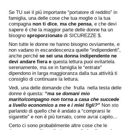
Se TU sei il più importante “portatore di reddito” in
famiglia, una delle cose che tua moglie o la tua
compagna
non ti dice
,
ma che pensa
, e che devi
sapere è che la maggior parte delle donne ha un
bisogno
sproporzionato
di SICUREZZE $.
Non tutte le donne ne hanno bisogno ovviamente, e
non vadano in escandescenza quelle “indipendenti”,
anche perché
se sei una donna indipendente ne
devi andare fiera e
questa lettura puoi evitartela
serenamente, ma se in famiglia le “entrate”
dipendono in larga maggioranza dalla tua attività ti
consiglio di continuare la lettura.
Vedi, una delle domande che frulla nella testa delle
donne è questa:
“ma se domani mio
marito/compagno non torna a casa che succede
a livello economico a me e i miei figli?”
Non sto
parlando di quello che è andato a “comprarsi le
sigarette” e non è più tornato, come avrai capito…
Certo ci sono probabilmente altre cose che le