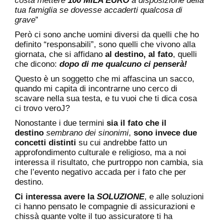
costa mettere
100 MILA EURO
a disposizione della
tua famiglia se dovesse accaderti qualcosa di
grave
”
Però ci sono anche uomini diversi da quelli che ho
definito “responsabili”, sono quelli che vivono alla
giornata, che si affidano
al destino, al fato
, quelli
che dicono:
dopo di me qualcuno ci penserà!
Questo è un soggetto che mi affascina un sacco,
quando mi capita di incontrarne uno cerco di
scavare nella sua testa, e tu vuoi che ti dica cosa
ci trovo veroJ?
Nonostante i due termini
sia il fato che il
destino
sembrano dei sinonimi
,
sono invece due
concetti distinti
su cui andrebbe fatto un
approfondimento culturale e religioso, ma a noi
interessa il risultato, che purtroppo non cambia, sia
che l’evento negativo accada per i fato che per
destino.
Ci interessa avere la
SOLUZIONE
, e alle soluzioni
ci hanno pensato le compagnie di assicurazioni e
chissà quante volte il tuo assicuratore ti ha