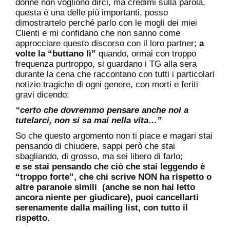
donne non vogliono dirci, ma credimi sulla parola,
questa è una delle più importanti, posso
dimostrartelo perché parlo con le mogli dei miei
Clienti e mi confidano che non sanno come
approcciare questo discorso con il loro partner;
a
volte la “buttano lì”
quando, ormai con troppo
frequenza purtroppo, si guardano i TG alla sera
durante la cena che raccontano con tutti i particolari
notizie tragiche di ogni genere, con morti e feriti
gravi dicendo:
“certo che dovremmo pensare anche noi a
tutelarci, non si sa mai nella vita…”
So che questo argomento non ti piace e magari stai
pensando di chiudere, sappi però che stai
sbagliando, di grosso, ma sei libero di farlo;
e se stai pensando che ciò che stai leggendo è
“troppo forte”, che chi scrive NON ha rispetto o
altre paranoie simili (anche se non hai letto
ancora niente per giudicare), puoi cancellarti
serenamente dalla mailing list, con tutto il
rispetto.