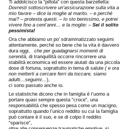
Ti addolcisco la “pillola” con questa barzelletta:
Dovresti sottoscrivere un’assicurazione sulla vita a
mio favore – dice la moglie al marito. – e perché
mai? – protesta questi. – Io sto benissimo, e potrei
vivere fino a cent’anni… e la moglie: –
Sei il solito
pessimista!
Ora che abbiamo un po’ sdrammatizzato seguimi
attentamente, perché so bene che la vita è davvero
dura oggi,
che per guadagnarsi momenti di
serenità
, di tranquillità occorre rincorrere una
stabilità economica ed essere aiutati da una piccola
dose di fortuna, soprattutto in tema di salute
( e ora
non metterti a cercare ferri da toccare, siamo
adulti…seguimi…
),
ci sono passato anche io.
Le statistiche dicono che in famiglia è l’uomo a
portare quasi sempre questa “croce”, una
responsabilità che spesso pesa come un macigno,
soprattutto quando l’unico reddito su cui la famiglia
può contare è il suo, e se di colpo il reddito
“sparisce”,
oltre alle conseguenze traumatiche emotive, si