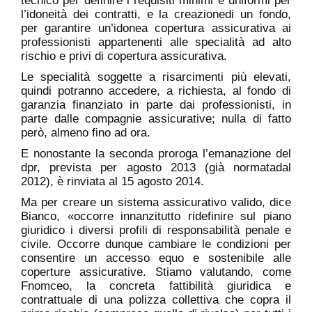
tecnico per definire i requisiti minimi e uniformi per
l’idoneità dei contratti, e la creazionedi un fondo,
per garantire un’idonea copertura assicurativa ai
professionisti appartenenti alle specialità ad alto
rischio e privi di copertura assicurativa.
Le specialità soggette a risarcimenti più elevati,
quindi potranno accedere, a richiesta, al fondo di
garanzia finanziato in parte dai professionisti, in
parte dalle compagnie assicurative; nulla di fatto
però, almeno fino ad ora.
E nonostante la seconda proroga l’emanazione del
dpr, prevista per agosto 2013 (già normatadal
2012), è rinviata al 15 agosto 2014.
Ma per creare un sistema assicurativo valido, dice
Bianco, «occorre innanzitutto ridefinire sul piano
giuridico i diversi profili di responsabilità penale e
civile. Occorre dunque cambiare le condizioni per
consentire un accesso equo e sostenibile alle
coperture assicurative. Stiamo valutando, come
Fnomceo, la concreta fattibilità giuridica e
contrattuale di una polizza collettiva che copra il