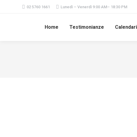
02 5760 1661
Lunedì – Venerdì 9:00 AM– 18:30 PM
Home
Testimonianze
Calendar