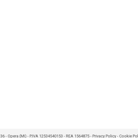
bro 36 - Opera (MI) - P.IVA 12534540153 - REA 1564875 -
Privacy Policy
-
Cookie Pol