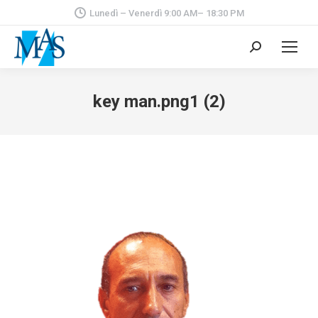
Lunedì – Venerdì 9:00 AM– 18:30 PM
Cerca:
key man.png1 (2)