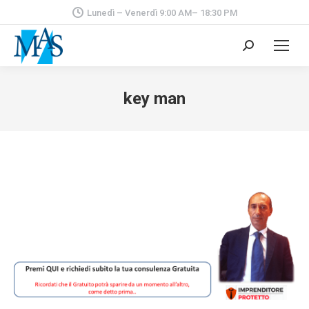
Lunedì – Venerdì 9:00 AM– 18:30 PM
Cerca:
key man