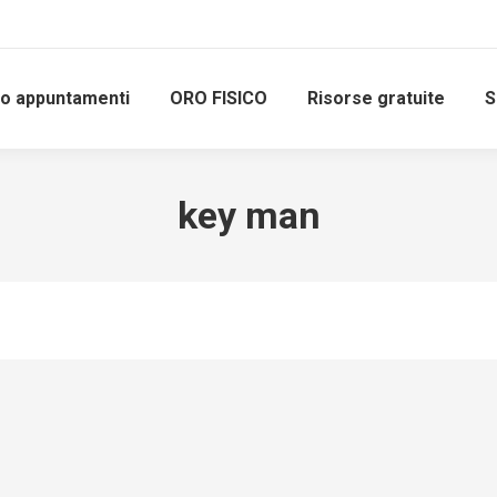
io appuntamenti
ORO FISICO
Risorse gratuite
S
key man