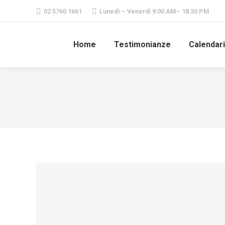
02 5760 1661
Lunedì – Venerdì 9:00 AM– 18:30 PM
Home
Testimonianze
Calendar