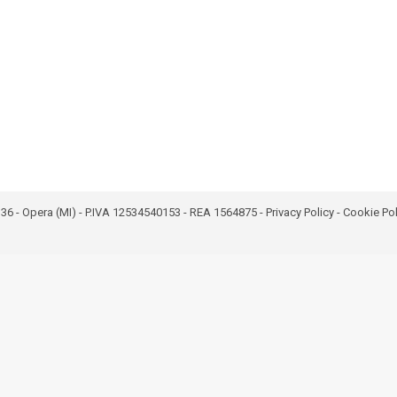
bro 36 - Opera (MI) - P.IVA 12534540153 - REA 1564875 -
Privacy Policy
-
Cookie Pol