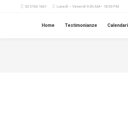
02 5760 1661
Lunedì – Venerdì 9:00 AM– 18:30 PM
Home
Testimonianze
Calendar