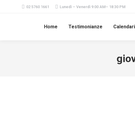
02 5760 1661
Lunedì – Venerdì 9:00 AM– 18:30 PM
Home
Testimonianze
Calendar
gio