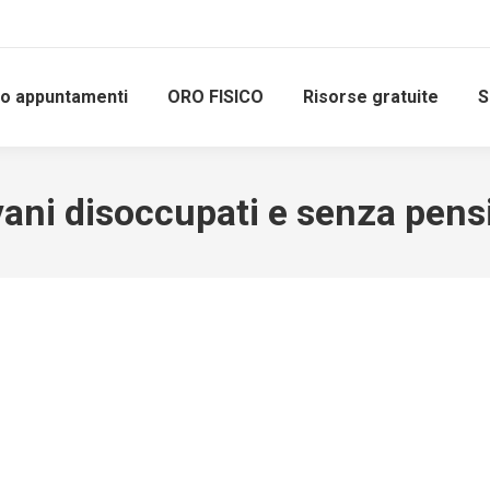
io appuntamenti
ORO FISICO
Risorse gratuite
S
vani disoccupati e senza pens