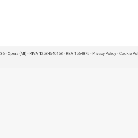
bro 36 - Opera (MI) - P.IVA 12534540153 - REA 1564875 -
Privacy Policy
-
Cookie Pol