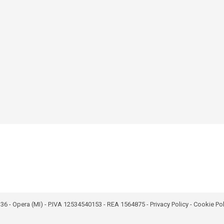
bro 36 - Opera (MI) - P.IVA 12534540153 - REA 1564875 -
Privacy Policy
-
Cookie Pol