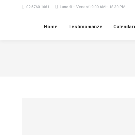
02 5760 1661
Lunedì – Venerdì 9:00 AM– 18:30 PM
Home
Testimonianze
Calendar