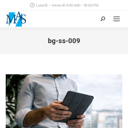
Lunedì – Venerdì 9:00 AM– 18:30 PM
Cerca:
bg-ss-009