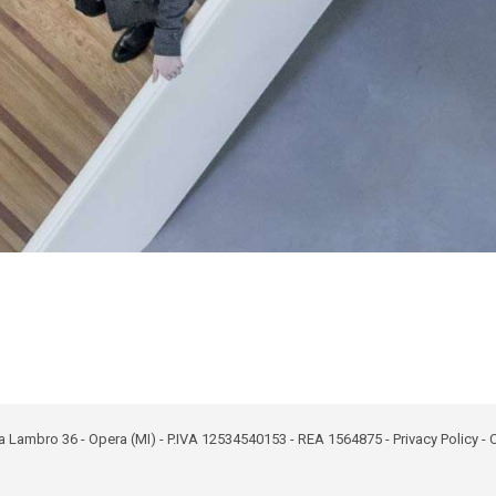
 - Via Lambro 36 - Opera (MI) - P.IVA 12534540153 - REA 1564875 -
Privacy Policy
-
C