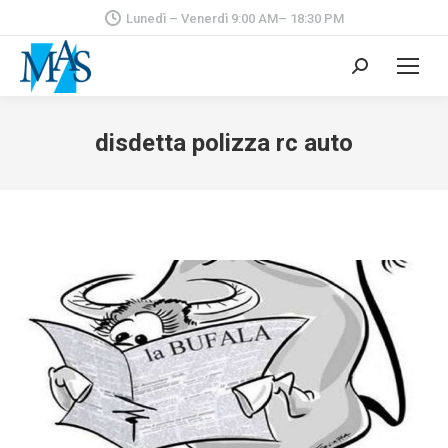
Lunedì – Venerdì 9:00 AM– 18:30 PM
Cerca:
disdetta polizza rc auto