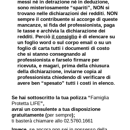
messi né in detrazione né in deduzione,
sono misteriosamente “spariti”, NON si
trovano nelle dichiarazioni dei redditi. NON
sempre il contribuente si accorge di queste
mancanze, si fida del professionista, paga
le tasse e archivia la dichiarazione dei
redditi. Perciò
il consiglio
è di elencare su
un foglio word o sul corpo email o su un
foglio di carta tutti i documenti di costo
che si stanno consegnando al
professionista e farselo firmare per
ricevuta, e magari, prima della chiusura
della dichiarazione, inviarne copia al
professionista chiedendo di verificare di
avere ben “spesato” tutti i costi in elenco.
Se hai sottoscritto la tua polizza “
Famiglia
Protetta LIFE
”,
avrai un consulente a tua disposizione
gratuitamente (
per sempre
);
ti basterà chiamare allo 02.5760.1661
Invece,
se ancora non sei in possesso della