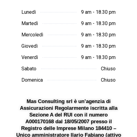
Lunedì
9 am - 18.30 pm
Martedì
9 am - 18.30 pm
Mercoledì
9 am - 18.30 pm
Giovedì
9 am - 18.30 pm
Venerdì
9 am - 18.30 pm
Sabato
Chiuso
Domenica
Chiuso
Mas Consulting srl è un’agenzia di
Assicurazioni Regolarmente iscritta alla
Sezione A del RUI con il numero
A000170168 dal 18/05/2007 presso il
Registro delle Imprese Milano 184410 –
Unico amministratore Ilario Fabiano (attivo