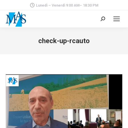
Lunedì – Venerdì 9:00 AM– 18:30 PM
Cerca:
check-up-rcauto