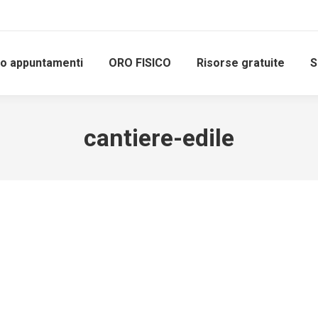
io appuntamenti
ORO FISICO
Risorse gratuite
S
cantiere-edile