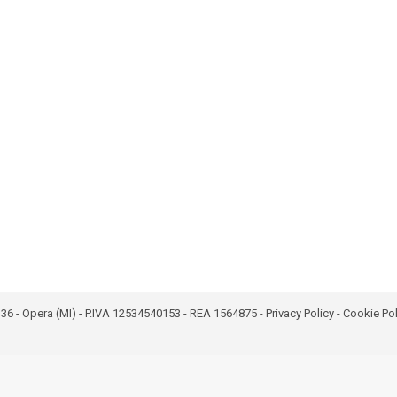
bro 36 - Opera (MI) - P.IVA 12534540153 - REA 1564875 -
Privacy Policy
-
Cookie Pol