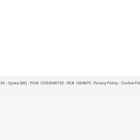
bro 36 - Opera (MI) - P.IVA 12534540153 - REA 1564875 -
Privacy Policy
-
Cookie Pol