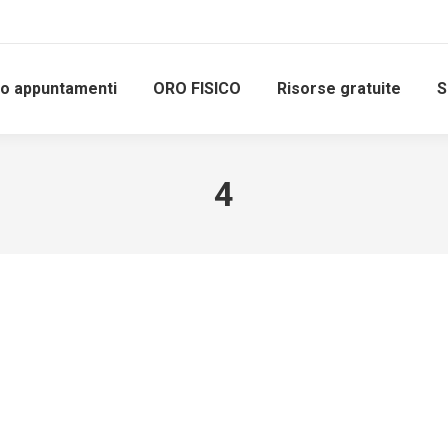
io appuntamenti
ORO FISICO
Risorse gratuite
S
4