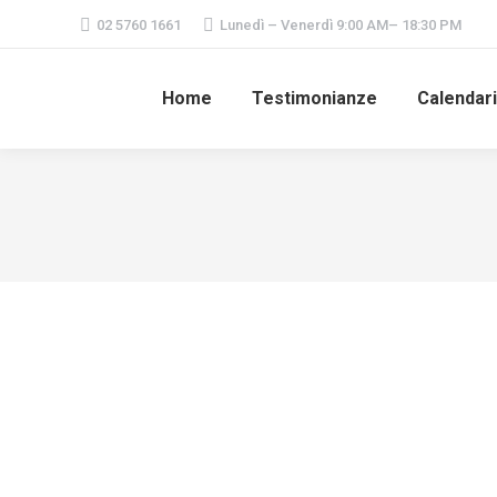
02 5760 1661
Lunedì – Venerdì 9:00 AM– 18:30 PM
Home
Testimonianze
Calendar