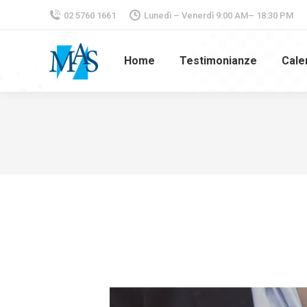
02 5760 1661
Lunedì – Venerdì 9:00 AM– 18:30 PM
Home
Testimonianze
Cale