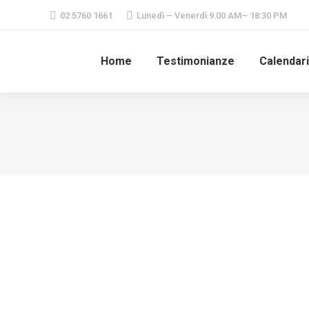
02 5760 1661
Lunedì – Venerdì 9:00 AM– 18:30 PM
Home
Testimonianze
Calendar