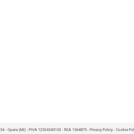
bro 36 - Opera (MI) - P.IVA 12534540153 - REA 1564875 -
Privacy Policy
-
Cookie Pol