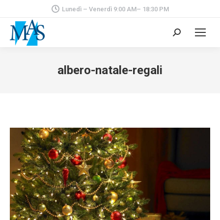
Lunedì – Venerdì 9:00 AM– 18:30 PM
Cerca:
albero-natale-regali