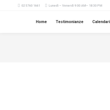
02 5760 1661
Lunedì – Venerdì 9:00 AM– 18:30 PM
Home
Testimonianze
Calendar