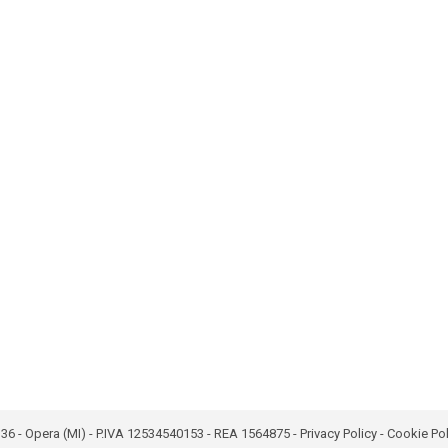
bro 36 - Opera (MI) - P.IVA 12534540153 - REA 1564875 -
Privacy Policy
-
Cookie Pol